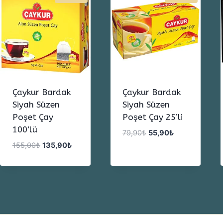
Çaykur Bardak
Çaykur Bardak
Siyah Süzen
Siyah Süzen
Poşet Çay
Poşet Çay 25’li
100’lü
Orijinal
Şu
79,90
₺
55,90
₺
fiyat:
andaki
Orijinal
Şu
155,00
₺
135,90
₺
79,90₺.
fiyat:
fiyat:
andaki
55,90₺.
155,00₺.
fiyat:
135,90₺.