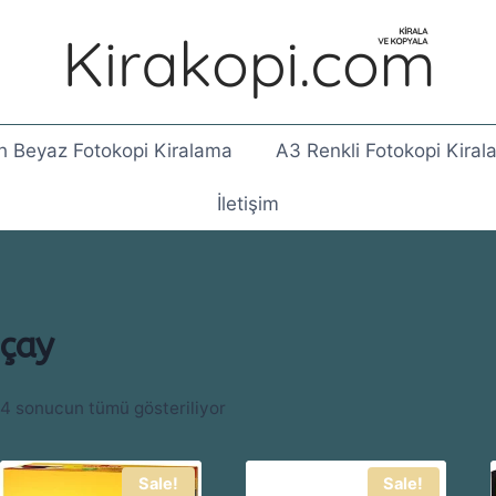
h Beyaz Fotokopi Kiralama
A3 Renkli Fotokopi Kira
İletişim
çay
4 sonucun tümü gösteriliyor
Sale!
Sale!