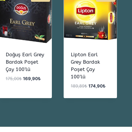
Doğuş Earl Grey
Lipton Earl
Bardak Poşet
Grey Bardak
Çay 100’lü
Poşet Çay
100’lü
Orijinal
Şu
175,00
₺
169,90
₺
fiyat:
andaki
Orijinal
Şu
189,89
₺
174,90
₺
175,00₺.
fiyat:
fiyat:
andaki
169,90₺.
189,89₺.
fiyat:
174,90₺.