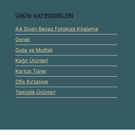
düşük
yüksek
ÜRÜN KATEGORILERI
fiyat
fiyat
A4 Siyah Beyaz Fotokopi Kiralama
Genel
Gıda ve Mutfak
Kağıt Ürünleri
Kartuş Toner
Ofis Kırtasiye
Temizlik Ürünleri