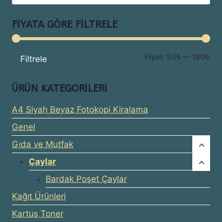
FIYATA GÖRE FILTRELE
En
En
Fiyat:
50₺
—
180₺
Filtrele
dü
yü
ÜRÜN KATEGORILERI
fiy
fiy
A4 Siyah Beyaz Fotokopi Kiralama
Genel
Gıda ve Mutfak
Çaylar
Bardak Poşet Çaylar
Kağıt Ürünleri
Kartuş Toner