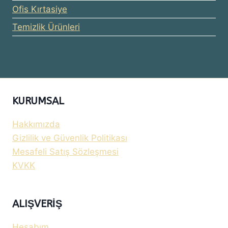
Ofis Kırtasiye
Temizlik Ürünleri
KURUMSAL
Hakkımızda
Gizlilik ve Güvenlik Politikası
Mesafeli Satış Sözleşmesi
KVKK
ALIŞVERIŞ
Hesabım