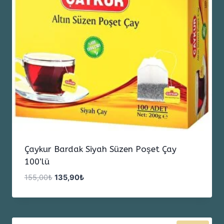
Çaykur Bardak Siyah Süzen Poşet Çay
100’lü
Orijinal
Şu
155,00
₺
135,90
₺
fiyat:
andaki
155,00₺.
fiyat:
135,90₺.