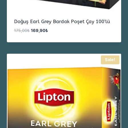
Doğuş Earl Grey Bardak Poşet Çay 100’lü
Orijinal
Şu
175,00
₺
169,90
₺
fiyat:
andaki
175,00₺.
fiyat:
169,90₺.
Sale!