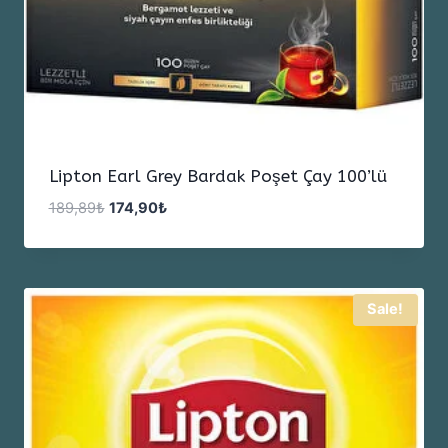
Lipton Earl Grey Bardak Poşet Çay 100’lü
Orijinal
Şu
189,89
₺
174,90
₺
fiyat:
andaki
189,89₺.
fiyat:
174,90₺.
Sale!