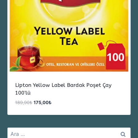
Lipton Yellow Label Bardak Poşet Çay
100’lü
Orijinal
Şu
189,90
₺
175,00
₺
fiyat:
andaki
189,90₺.
fiyat:
175,00₺.
Arama: