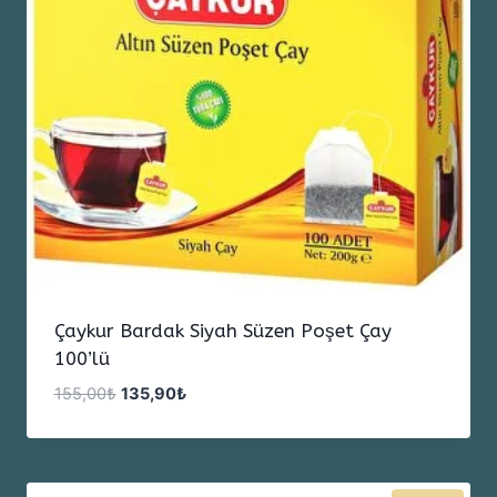
Çaykur Bardak Siyah Süzen Poşet Çay
100’lü
Orijinal
Şu
155,00
₺
135,90
₺
fiyat:
andaki
155,00₺.
fiyat:
135,90₺.