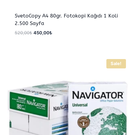
SvetoCopy A4 80gr. Fotokopi Kağıdı 1 Koli
2.500 Sayfa
Orijinal
Şu
520,00
₺
450,00
₺
fiyat:
andaki
520,00₺.
fiyat:
450,00₺.
Sale!