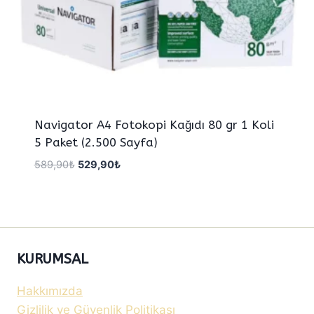
Navigator A4 Fotokopi Kağıdı 80 gr 1 Koli
5 Paket (2.500 Sayfa)
Orijinal
Şu
589,90
₺
529,90
₺
fiyat:
andaki
589,90₺.
fiyat:
529,90₺.
KURUMSAL
Hakkımızda
Gizlilik ve Güvenlik Politikası