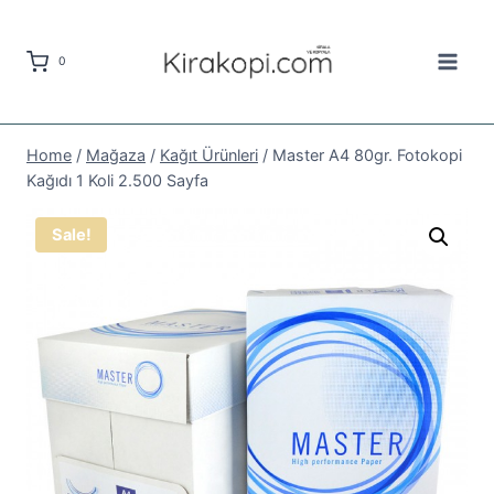
Skip
to
0
content
Home
/
Mağaza
/
Kağıt Ürünleri
/
Master A4 80gr. Fotokopi
Kağıdı 1 Koli 2.500 Sayfa
Sale!