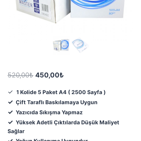
Orijinal
Şu
520,00
₺
450,00
₺
fiyat:
andaki
✓
1 Kolide 5 Paket A4 ( 2500 Sayfa )
520,00₺.
fiyat:
✓
Çift Taraflı Baskılamaya Uygun
450,00₺.
✓
Yazıcıda Sıkışma Yapmaz
✓
Yüksek Adetli Çıktılarda Düşük Maliyet
Sağlar
✓
Yoğun Kullanıma Uygundur