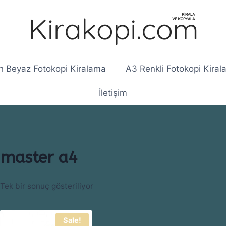
h Beyaz Fotokopi Kiralama
A3 Renkli Fotokopi Kira
İletişim
master a4
Tek bir sonuç gösteriliyor
Sale!