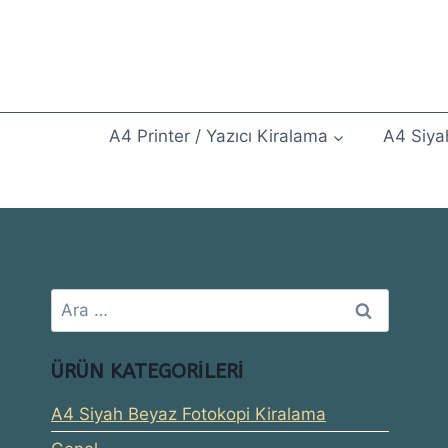
Skip
to
content
A4 Printer / Yazıcı Kiralama
A4 Siya
Arama:
ÜRÜN KATEGORILERI
A4 Siyah Beyaz Fotokopi Kiralama