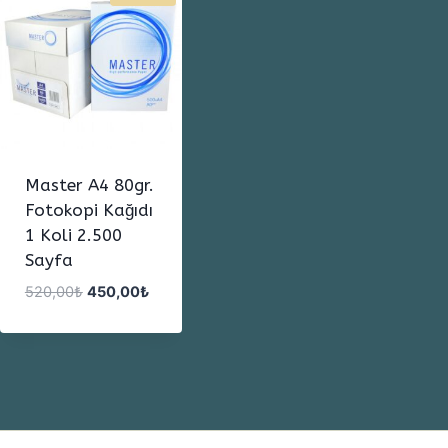
Master A4 80gr.
Fotokopi Kağıdı
1 Koli 2.500
Sayfa
Orijinal
Şu
520,00
₺
450,00
₺
fiyat:
andaki
520,00₺.
fiyat:
450,00₺.