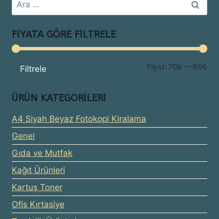
Arama:
FIYATA GÖRE FILTRELE
En
En
Fiyat:
70₺
—
80₺
Filtrele
dü
yü
ÜRÜN KATEGORILERI
fiy
fiy
A4 Siyah Beyaz Fotokopi Kiralama
Genel
Gıda ve Mutfak
Kağıt Ürünleri
Kartuş Toner
Ofis Kırtasiye