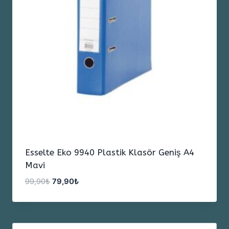
Esselte Eko 9940 Plastik Klasör Geniş A4
Mavi
Orijinal
Şu
99,90
₺
79,90
₺
fiyat:
andaki
99,90₺.
fiyat:
79,90₺.