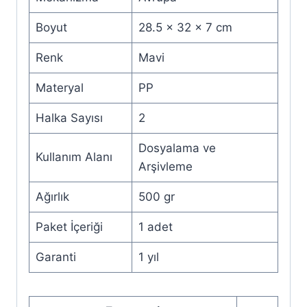
Boyut
28.5 x 32 x 7 cm
Renk
Mavi
Materyal
PP
Halka Sayısı
2
Dosyalama ve
Kullanım Alanı
Arşivleme
Ağırlık
500 gr
Paket İçeriği
1 adet
Garanti
1 yıl