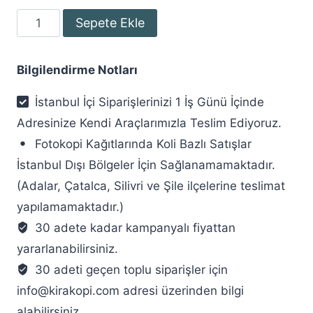
Esselte
Sepete Ekle
Eko
9940
Bilgilendirme Notları
Plastik
Klasör
İstanbul İçi Siparişlerinizi 1 İş Günü İçinde
Geniş
Adresinize Kendi Araçlarımızla Teslim Ediyoruz.
A4
Fotokopi Kağıtlarında Koli Bazlı Satışlar
Mavi
İstanbul Dışı Bölgeler İçin Sağlanamamaktadır.
adet
(Adalar, Çatalca, Silivri ve Şile ilçelerine teslimat
yapılamamaktadır.)
30 adete kadar kampanyalı fiyattan
yararlanabilirsiniz.
30 adeti geçen toplu siparişler için
info@kirakopi.com adresi üzerinden bilgi
alabilirsiniz.