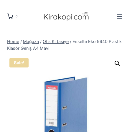
Skip
to
0
content
Home
/
Mağaza
/
Ofis Kırtasiye
/
Esselte Eko 9940 Plastik
Klasör Geniş A4 Mavi
Sale!