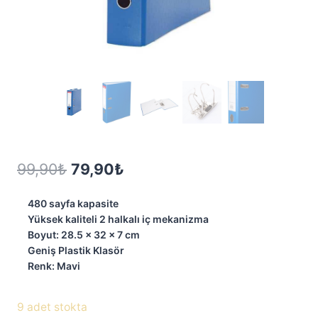
Orijinal
Şu
99,90
₺
79,90
₺
fiyat:
andaki
480 sayfa kapasite
99,90₺.
fiyat:
Yüksek kaliteli 2 halkalı iç mekanizma
Boyut: 28.5 x 32 x 7 cm
79,90₺.
Geniş Plastik Klasör
Renk: Mavi
9 adet stokta