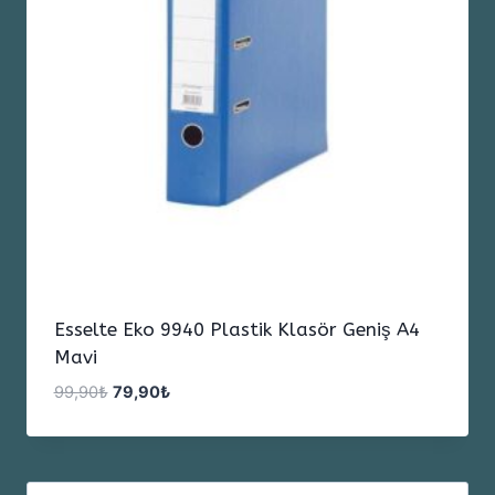
Esselte Eko 9940 Plastik Klasör Geniş A4
Mavi
Orijinal
Şu
99,90
₺
79,90
₺
fiyat:
andaki
99,90₺.
fiyat:
79,90₺.