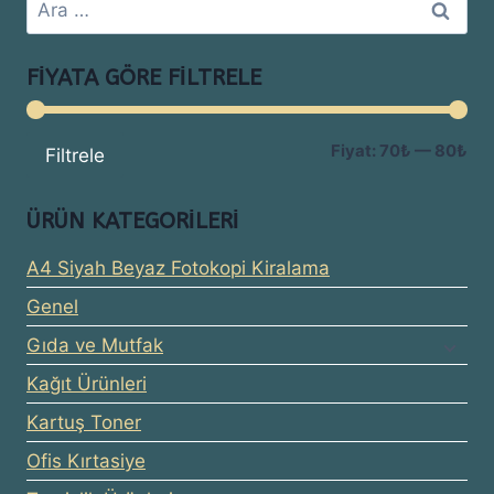
Arama:
FIYATA GÖRE FILTRELE
En
En
Fiyat:
70₺
—
80₺
Filtrele
dü
yü
ÜRÜN KATEGORILERI
fiy
fiy
A4 Siyah Beyaz Fotokopi Kiralama
Genel
Gıda ve Mutfak
Kağıt Ürünleri
Kartuş Toner
Ofis Kırtasiye